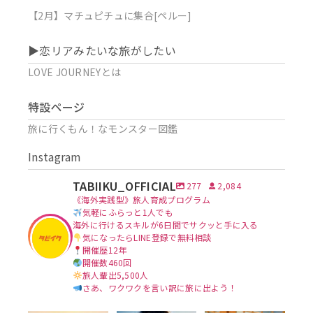
【2月】マチュピチュに集合[ペルー]
▶︎恋リアみたいな旅がしたい
LOVE JOURNEYとは
特設ページ
旅に行くもん！なモンスター図鑑
Instagram
TABIIKU_OFFICIAL
277
2,084
《海外実践型》旅人育成プログラム
気軽にふらっと1人でも
海外に行けるスキルが6日間でサクッと手に入る
気になったらLINE登録で無料相談
開催歴12年
開催数460回
旅人輩出5,500人
さあ、ワクワクを言い訳に旅に出よう！