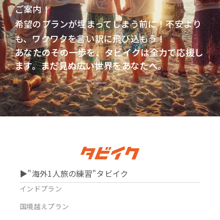
ご案内！
希望のプランが埋まってしまう前に！不安より
も、ワクワクを言い訳に飛び込もう！
あなたのその一歩を、タビイクは全力で応援し
ます。まだ見ぬ広い世界をあなたへ。
▶︎"海外1人旅の練習"タビイク
インドプラン
国境越えプラン