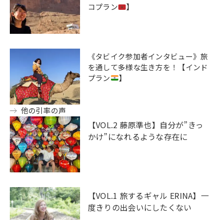
コプラン
】
《タビイク参加者インタビュー》旅
を通して多様な生き方を！【インド
プラン
】
他の引率の声
【VOL.2 藤原準也】自分が”きっ
かけ”になれるような存在に
【VOL.1 旅するギャル ERINA】一
度きりの出会いにしたくない