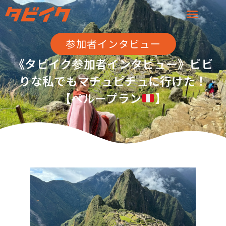
参加者インタビュー
《タビイク参加者インタビュー》ビビ
りな私でもマチュピチュに行けた！
【ペループラン
】