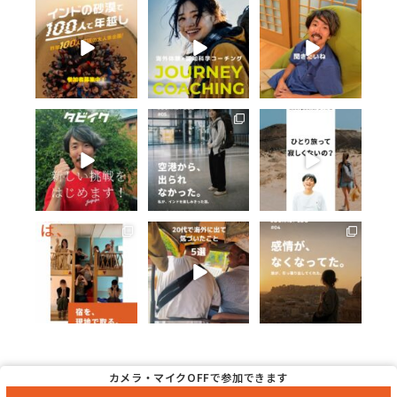
首都デリーから、砂
海外体験を、思い出
タビイクに参加し
漠の街へ。
で終わらせない。
て、一番変わったこ
とは何ですか？
列車に揺られ、街を
タビイクを始めて15
歩き、
...
年。
...
勇気を出せるように
なった。
...
40
0
101
14
75
13
タビイクを始めて、
インドに着いた。
ひとり旅って、寂し
15年。
でも、1人では空港
くないですか？
の外へ出られなかっ
これまで6,000名以
た。
140か国を旅してき
上の旅人を、
...
...
た答えは、
...
233
11
60
0
57
0
宿を現地で取れるよ
1. 合わなかったの
写真を見返して、は
うになると、
は、自分じゃなくて
じめて気づいた。
旅はちょっと自由に
場所かもしれない
なる。
...
私、こんな風に笑っ
てたんだ。
26
0
予約が飛んでも、
...
...
34
0
42
0
カメラ・マイクOFFで参加できます