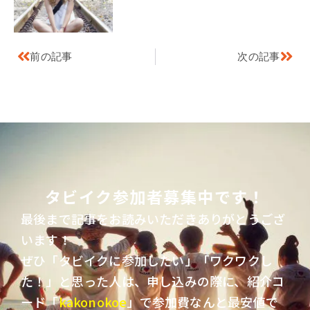
前の記事
次の記事
タビイク参加者募集中です！
最後まで記事をお読みいただきありがとうござ
います！
ぜひ「タビイクに参加したい」「ワクワクし
た！」と思った人は、申し込みの際に、紹介コ
ード「
kakonokoe
」で参加費なんと最安値で