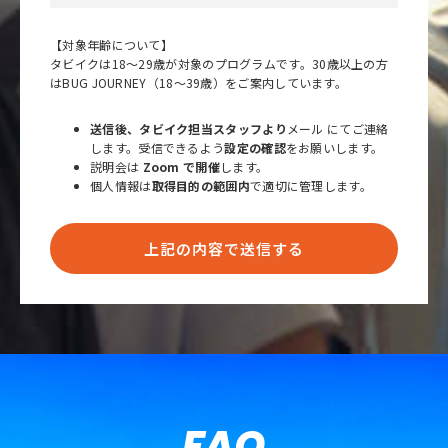
【対象年齢について】
タビイクは18〜29歳が対象のプログラムです。30歳以上の方
はBUG JOURNEY（18〜39歳）をご案内しています。
送信後、タビイク担当スタッフより
メール にてご連絡
します。受信できるよう
設定の確認
をお願いします。
説明会は
Zoom で開催
します。
個人情報は
取得目的の範囲内
で適切に管理します。
上記の内容で送信する
FAQ