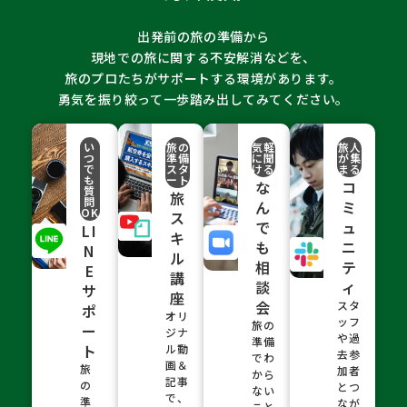
出発前の旅の準備から
現地での旅に関する不安解消などを、
旅のプロたちがサポートする環境があります。
勇気を振り絞って一歩踏み出してみてください。
い
旅の
気軽
旅人
つ
準備
に聞
が集
で
スタ
ける
まる
も
ート
な
コ
質
旅
問
ん
ミ
OK
ス
で
ュ
LI
キ
も
ニ
N
ル
相
テ
E
講
談
ィ
サ
座
会
スタ
ポ
オリ
ッフ
旅の
ー
ジナ
や過
準備
ト
ル動
去参
でわ
画＆
旅
加者
から
記事
の
とつ
ない
で、
準
なが
こと