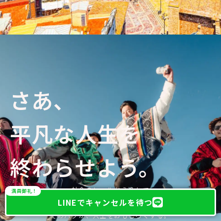
さあ、
平凡な人生を
終わらせよう。
社会のレールから逸れて
満員御礼！
LINEでキャンセルを待つ
自分の人生に、バグを起こせ。
そのバグが、人生をおもしろくする。