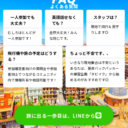
よくある質問
一人参加でも
英語話せなく
スタッフは？
大丈夫？
ても？
現地で同行＆見守
りします◎
むしろほとんどが
全然大丈夫！みん
一人参加です！
な同じです。
飛行機や旅の予定はどうす
ちょっと不安です、、
る？
いきなり現地集合は不安という
あなたは、是非バックパッカー
参加確定者向けの質問会や参加
の練習企画「タビイク」から始
者同士でつながるコミュニティ
めるのがおすすめです◎
内で情報共有や相談可能です！
1人では、きっと行かなかった
一生モノのお祭りに、参加しよう。
旅に出る一歩目は、LINEから