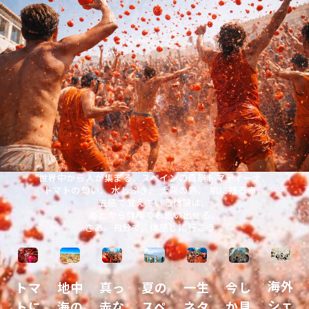
世界中から人が集まる、スペインの奇祭トマティーナ。
トマトの匂い、 水しぶき、 太陽の熱、 肌に残る赤。
五感で覚えている体験は、
あとから何度でも思い出せる。
さあ、自分で、体感しに行こう。
海外
トマ
地中
真っ
夏の
一生
今し
シェ
トに
海の
赤な
スペ
ネタ
か見