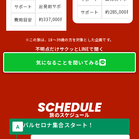
出発前サポート・バルセロナ・バレンシア同行
サポート
約285,000円〜
サポート
（
約337,000円〜
費用目安
（参加費/航空券など全て込み）※詳細は下
※この旅は、18〜39歳の方を対象とした企画です。
不明点だけサクッとLINEで聞く
気になることを聞いてみる
SCHEDULE
旅のスケジュール
バルセロナ集合スタート！
A