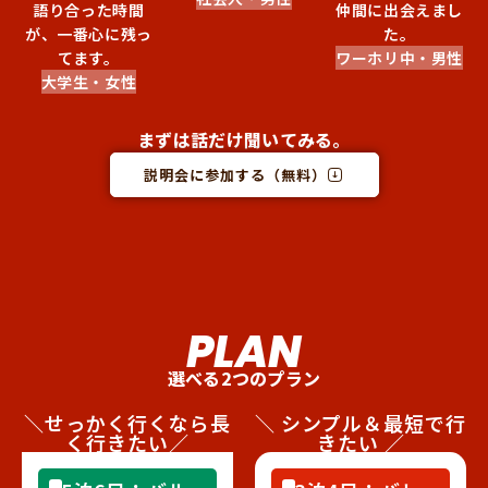
語り合った時間
仲間に出会えまし
が、一番心に残っ
た。
てます。
ワーホリ中・男性
大学生・女性
まずは話だけ聞いてみる。
説明会に参加する（無料）
PLAN
選べる2つのプラン
＼せっかく行くなら長
＼ シンプル＆最短で行
く行きたい／
きたい ／