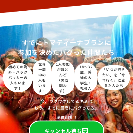
すでにトマティーナプランに
参加を決めたバグった仲間たち
世界
1人参加
初めての海
18〜32
一周
がほと
「いつか行き
外・バック
歳、普
中の
んど
たい」を「今
パッカーの
通の大
人も
（男女
年行く」に変
人もいま
学生・
いま
問わ
えた人たち
す！
社会人
す！
ず）
今、ワクワクしてるキミは
もう、すでに最高にバグってる。
＼ 満員御礼！／
キャンセル待ち