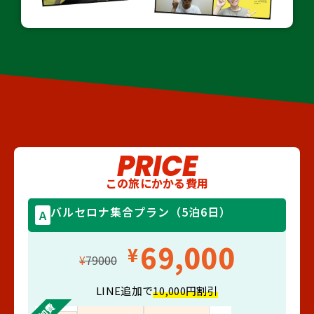
PRICE
この旅にかかる費用
バルセロナ集合プラン（5泊6日）
A
69,000
¥
¥
79000
LINE追加で
10,000円割引