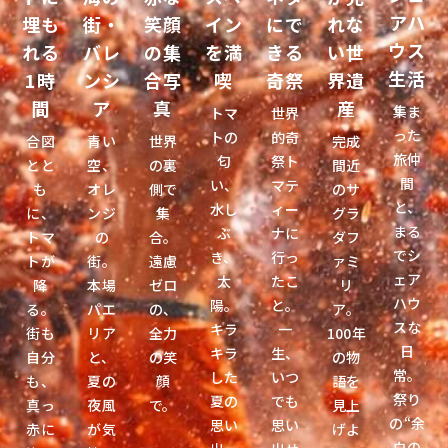
アハ
埋も
街・
笑顔
イン
にで
れな
ウス
れる
バレ
の集
を満
きる
い世
生活
1時
ンシ
合写
喫
奇祭
界遺
間
ア
真
産
集ま
トマ
世界
った
トの
的奇
合図
青い
世界
完成
旅仲
匂
祭ト
とと
空、
の裏
間近
間
い、
マテ
も
オレ
側で
のサ
と、
水し
ィー
に、
ンジ
集
グラ
まる
ぶ
ナに
トマ
の
合。
ダフ
でシ
き、
行っ
トが
街。
遠慮
ァミ
ェア
太
たこ
降
本場
ゼロ
リ
ハウ
陽。
と。
る。
パエ
の、
ア。
スな
キラ
一
街も
リア
全力
100年
日
キラ
生、
自分
と、
の笑
の物
常。
した
いつ
も、
夏の
顔
語を
祭り
夏の
でも
真っ
夜風
で。
見上
の“余
思い
思い
赤に
が気
げよ
白の