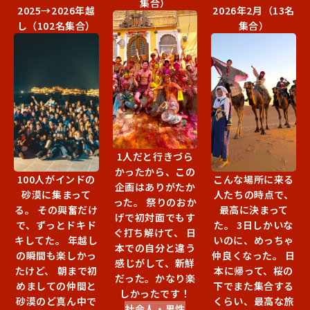
集合）
2025→2026年越
2026年2月（13名
し（102名集合）
集合）
1人だと行きづら
かったから、この
100人がインドの
こんな場所に来る
企画はありがたか
砂漠に集まって
人たちの時点で、
った。 祭りのおか
る。 その興奮だけ
最高に決まって
げで初対面でもす
で、ずっとドキド
た。 3日しかいな
ぐ打ち解けて、 日
キしてた。 年越し
いのに、めっちゃ
本での自分と違う
の瞬間も楽しかっ
仲良くなった。 日
感じがして、新鮮
たけど、 朝まで初
本に帰って、桜の
だった。かなり楽
めましての仲間と
下でまた集合する
しかったです！
砂漠のど真ん中で
くらい、最高な旅
社会人・男性