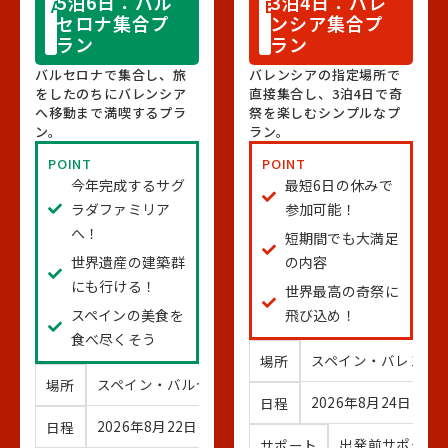
5泊6日：バル
3泊4日：バレ
A
B
セロナ集合プ
ンシア集合プ
ラン
ラン
バルセロナで集合し、旅
バレンシアの指定場所で
をしたのちにバレンシア
直接集合し、3泊4日で奇
へ移動まで満喫するプラ
祭を楽しむシンプルなプ
ン。
ラン。
POINT
POINT
今年完成するサグ
最短6日の休みで
ラダファミリア
参加可能！
へ！
短期間でも大満足
世界遺産の建築群
の内容
にも行ける！
世界最高の奇祭に
スペインの美食を
飛び込め！
食べ尽くそう
スペイン・バレンシ
場所
スペイン・バルセロナ集合／バレンシア解散
場所
2026年8月24日〜2
日程
2026年8月22日〜27日（5泊6日）
日程
出発前サポート
サポート