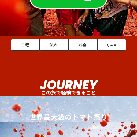
日程
流れ
料金
Q&A
JOURNEY
この旅で経験できること
世界最大級のトマト祭り