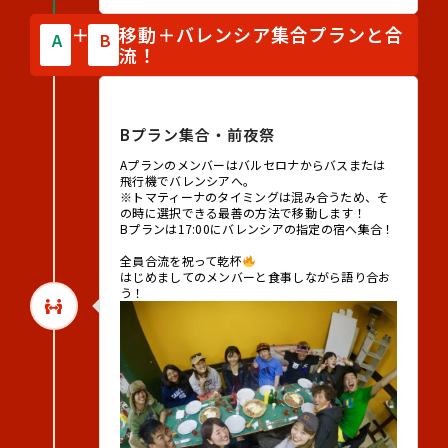
＋
移動＋バレンシア集合プランと合
A
B
流！
2026年8月24日（月）
Bプラン集合・前夜祭
Aプランのメンバーはバルセロナからバスまたは
飛行機でバレンシアへ。
※トマティーナのタイミングは混み合うため、そ
の時に選択できる最善の方法で移動します！
Bプランは17:00にバレンシアの指定の宿へ集合！
全員合流を祝って乾杯
はじめましてのメンバーと食事しながら語り合お
う！