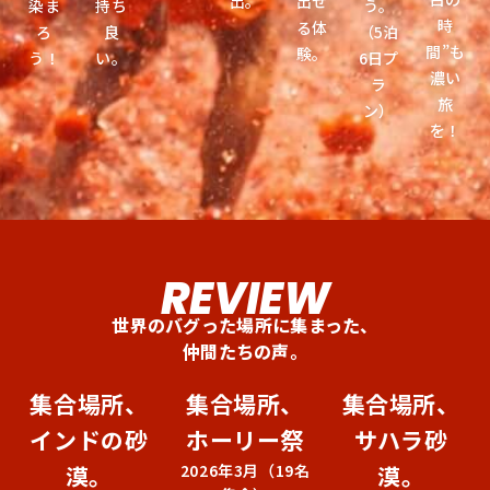
出。
出せ
染ま
持ち
う。
時
る体
ろ
良
（5泊
間”も
験。
う！
い。
6日プ
濃い
ラ
旅
ン）
を！
REVIEW
世界のバグった場所に集まった、
仲間たちの声。
集合場所、
集合場所、
集合場所、
インドの砂
ホーリー祭
サハラ砂
漠。
2026年3月（19名
漠。