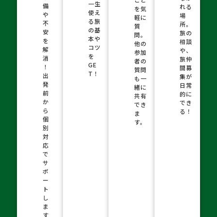
一生
備
れる
を気
使え
や
場
軽に
る旅
不
所。
質
の基
安
旅の
問。
本や
を
相談
他の
コツ
解
や、
参加
を
消
旅仲
者の
GE
！
間募
質問
T！
出
集が
も一
発
日常
緒に
前
的に
共有
か
でき
でき
ら
る！
ま
個
す。
別
対
応
で
サ
ポ
ー
ト
し
ま
す