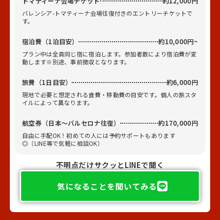
トマティーナ会場チケット
約12,000円
バレンシア-トマティーナ会場往復付きのエントリーチケットで
す。
宿泊費（1泊目安）
約10,000円~
プラン中は全員同じ宿に宿泊します。参加者数により宿泊費が変
動します※別途、事前徴収となります。
旅費（1日目安）
約6,000円
現地で必要と想定される食費・移動費の目安です。個人の旅スタ
イルによって異なります。
航空券（日本〜バルセロナ往復）
約170,000円
自由に手配OK！初めての人には予約サポートもあります
◎（LINE等で気軽に相談OK）
不明点だけサクッとLINEで聞く
気になることを聞いてみる