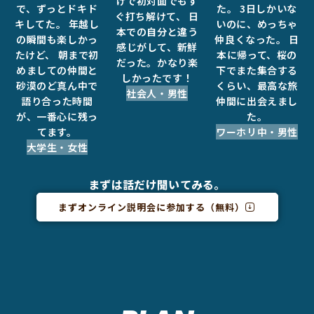
げで初対面でもす
で、ずっとドキド
た。 3日しかいな
ぐ打ち解けて、 日
キしてた。 年越し
いのに、めっちゃ
本での自分と違う
の瞬間も楽しかっ
仲良くなった。 日
感じがして、新鮮
たけど、 朝まで初
本に帰って、桜の
だった。かなり楽
めましての仲間と
下でまた集合する
しかったです！
砂漠のど真ん中で
くらい、最高な旅
社会人・男性
語り合った時間
仲間に出会えまし
が、一番心に残っ
た。
てます。
ワーホリ中・男性
大学生・女性
まずは話だけ聞いてみる。
まずオンライン説明会に参加する（無料）