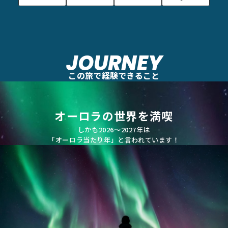
JOURNEY
この旅で経験できること
オーロラの世界を満喫
しかも2026〜2027年は
「オーロラ当たり年」と言われています！