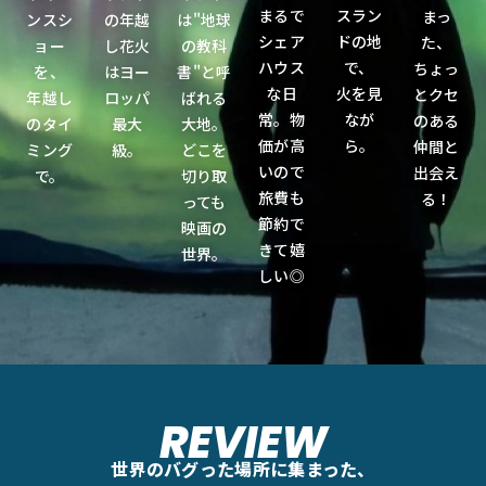
まるで
スラン
まっ
ンスシ
の年越
は"地球
シェア
ドの地
た、
ョー
し花火
の教科
ハウス
で、
ちょっ
を、
はヨー
書"と呼
な日
火を見
とクセ
年越し
ロッパ
ばれる
常。物
なが
のある
のタイ
最大
大地。
価が高
ら。
仲間と
ミング
級。
どこを
いので
出会え
で。
切り取
旅費も
る！
っても
節約で
映画の
きて嬉
世界。
しい◎
REVIEW
世界のバグった場所に集まった、