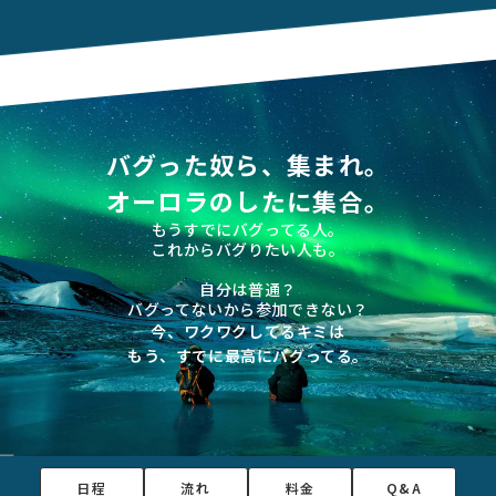
バグった奴ら、集まれ。
オーロラのしたに集合。
もうすでにバグってる人。
これからバグりたい人も。
自分は普通？
バグってないから参加できない？
今、ワクワクしてるキミは
もう、すでに最高にバグってる。
日程
流れ
料金
Q&A