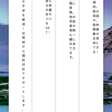
使え
や
場
軽に
る旅
不
所。
質
の基
安
旅の
問。
本や
を
相談
他の
コツ
解
や、
参加
を
消
旅仲
者の
GE
！
間募
質問
T！
出
集が
も一
発
日常
緒に
前
的に
共有
か
でき
でき
ら
る！
ま
個
す。
別
対
応
で
サ
ポ
ー
ト
し
ま
す
。