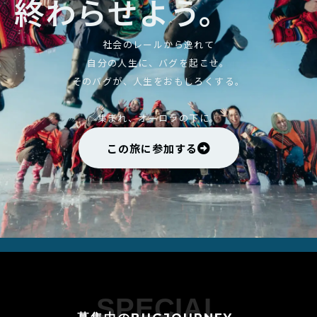
終わらせよう。
社会のレールから逸れて
自分の人生に、バグを起こせ。
そのバグが、人生をおもしろくする。
集まれ、オーロラの下に。
この旅に参加する
SPECIAL