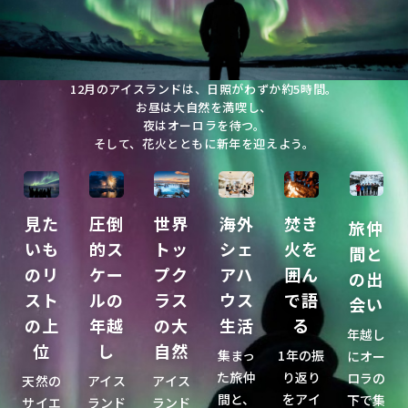
12月のアイスランドは、日照がわずか約5時間。
お昼は大自然を満喫し、
夜はオーロラを待つ。
そして、花火とともに新年を迎えよう。
見た
圧倒
世界
海外
焚き
旅仲
いも
的ス
トッ
シェ
火を
間と
のリ
ケー
プク
アハ
囲ん
の出
スト
ルの
ラス
ウス
で語
会い
の上
年越
の大
生活
る
年越し
位
し
自然
集まっ
1年の振
にオー
た旅仲
り返り
ロラの
天然の
アイス
アイス
間と、
をアイ
下で集
サイエ
ランド
ランド