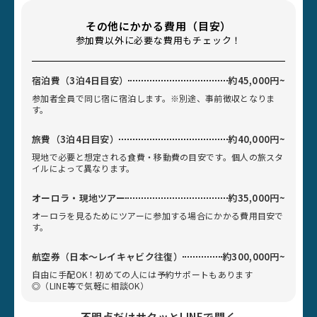
その他にかかる費用（目安）
参加費以外に必要な費用もチェック！
宿泊費（3泊4日目安）
約45,000円~
参加者全員で同じ宿に宿泊します。※別途、事前徴収となりま
す。
旅費（3泊4日目安）
約40,000円~
現地で必要と想定される食費・移動費の目安です。個人の旅スタ
イルによって異なります。
オーロラ・現地ツアー
約35,000円~
オーロラを見るためにツアーに参加する場合にかかる費用目安で
す。
航空券（日本〜レイキャビク往復）
約300,000円~
自由に手配OK！初めての人には予約サポートもあります
◎（LINE等で気軽に相談OK）
不明点だけサクッとLINEで聞く