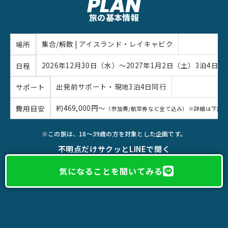
PLAN
旅の基本情報
集合/解散 | アイスランド・レイキャビク
場所
2026年12月30日（水）〜2027年1月2日（土）3泊4日
日程
出発前サポート・現地3泊4日同行
サポート
約469,000円〜
費用目安
（参加費/航空券など全て込み）※詳細は下部
※この旅は、18〜39歳の方を対象とした企画です。
不明点だけサクッとLINEで聞く
気になることを聞いてみる