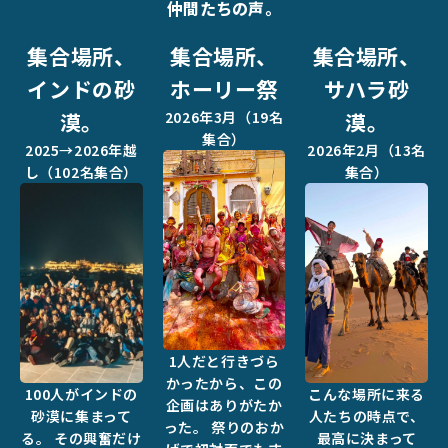
仲間たちの声。
集合場所、
集合場所、
集合場所、
インドの砂
ホーリー祭
サハラ砂
漠。
2026年3月（19名
漠。
集合）
2025→2026年越
2026年2月（13名
し（102名集合）
集合）
1人だと行きづら
かったから、この
100人がインドの
こんな場所に来る
企画はありがたか
砂漠に集まって
人たちの時点で、
った。 祭りのおか
る。 その興奮だけ
最高に決まって