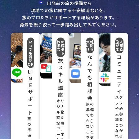
出発前の旅の準備から
現地での旅に関する不安解消などを、
旅のプロたちがサポートする環境があります。
勇気を振り絞って一歩踏み出してみてください。
い
旅の
気軽
旅人
つ
準備
に聞
が集
で
スタ
ける
まる
も
ート
な
コ
質
旅
問
ん
ミ
OK
ス
で
ュ
LI
キ
も
ニ
N
ル
相
テ
E
講
談
ィ
サ
座
会
スタ
ポ
オリ
ッフ
旅の
ー
ジナ
や過
準備
ト
ル動
去参
でわ
画＆
旅
加者
から
記事
の
とつ
ない
で、
準
なが
こと
一生
備
れる
を気