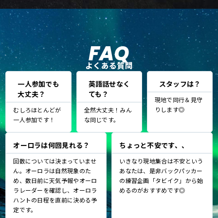
FAQ
よくある質問
一人参加でも
英語話せなく
スタッフは？
大丈夫？
ても？
現地で同行＆見守
りします◎
むしろほとんどが
全然大丈夫！みん
一人参加です！
な同じです。
オーロラは何回見れる？
ちょっと不安です、、
回数については決まっていませ
いきなり現地集合は不安という
ん。オーロラは自然現象のた
あなたは、是非バックパッカー
め、数日前に天気予報やオーロ
の練習企画「タビイク」から始
ラレーダーを確認し、オーロラ
めるのがおすすめです◎
ハントの日程を直前に決める予
定です。