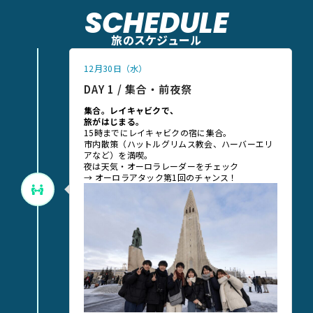
SCHEDULE
旅のスケジュール
12月30日（水）
DAY 1 / 集合・前夜祭
集合。レイキャビクで、
旅がはじまる。
15時までにレイキャビクの宿に集合。
市内散策（ハットルグリムス教会、ハーバーエリ
アなど）を満喫。
夜は天気・オーロラレーダーをチェック
→ オーロラアタック第1回のチャンス！