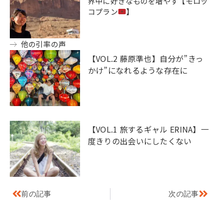
界中に好きなものを増やす【モロッ
コプラン
】
他の引率の声
【VOL.2 藤原準也】自分が”きっ
かけ”になれるような存在に
【VOL.1 旅するギャル ERINA】一
度きりの出会いにしたくない
前の記事
次の記事