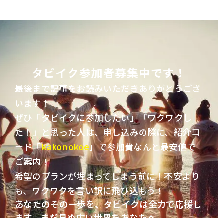
タビイク参加者募集中です！
最後まで記事をお読みいただきありがとうござ
います！
ぜひ「タビイクに参加したい」「ワクワクし
た！」と思った人は、申し込みの際に、紹介コ
ード「
kakonokoe
」で参加費なんと最安値で
ご案内！
希望のプランが埋まってしまう前に！不安より
も、ワクワクを言い訳に飛び込もう！
あなたのその一歩を、タビイクは全力で応援し
ます。まだ見ぬ広い世界をあなたへ。