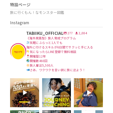
特設ページ
旅に行くもん！なモンスター図鑑
Instagram
TABIIKU_OFFICIAL
277
2,084
《海外実践型》旅人育成プログラム
気軽にふらっと1人でも
海外に行けるスキルが6日間でサクッと手に入る
気になったらLINE登録で無料相談
開催歴12年
開催数460回
旅人輩出5,500人
さあ、ワクワクを言い訳に旅に出よう！
首都デリーから、砂
海外体験を、思い出
タビイクに参加し
漠の街へ。
で終わらせない。
て、一番変わったこ
とは何ですか？
列車に揺られ、街を
タビイクを始めて15
歩き、
...
年。
...
勇気を出せるように
なった。
...
40
0
101
14
75
13