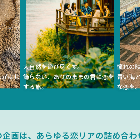
大自然を遊び尽くす。
憧れの
恋がはじ
飾らない、ありのままの
君に恋を
青い海
する旅。
な恋を
の企画は、
あらゆる恋リアの
詰め合わ