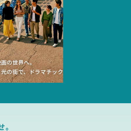
映画の世界へ。
と光の街で、
ドラマチック
。
せ。