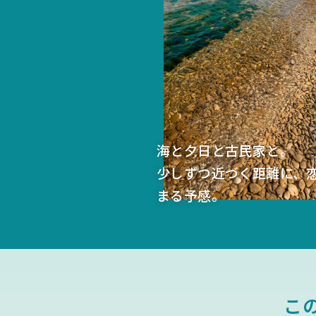
海と夕日と古民家と。
少しずつ近づく距離に、
まる予感。
こ