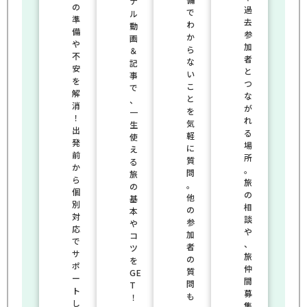
ナ
の
過
で
ル
準
去
わ
動
備
参
か
画
や
加
ら
＆
不
者
な
記
安
と
い
事
を
つ
こ
で
解
な
と
、
消
が
を
一
！
れ
気
生
出
る
軽
使
発
場
に
え
前
所
質
る
か
。
問
旅
ら
旅
。
の
個
の
他
基
別
相
の
本
対
談
参
や
応
や
加
コ
で
、
者
ツ
サ
旅
の
を
ポ
仲
質
GE
ー
間
問
T
ト
募
も
！
し
集