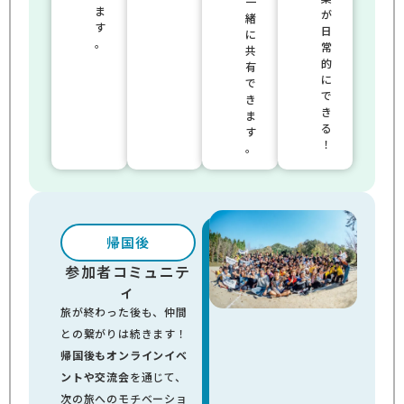
一
ま
が
緒
す
日
に
。
常
共
的
有
に
で
で
き
き
ま
る
す
！
。
帰国後
参加者コミュニテ
ィ
旅が終わった後も、仲間
との繋がりは続きます！
帰国後もオンラインイベ
ントや交流会
を通じて、
次の旅へのモチベーショ