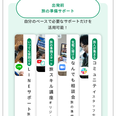
出発前
旅の準備サポート
自分のペースで必要なサポートだけを
活用可能！
い
旅
気
旅
つ
の
軽
人
で
準
に
が
も
備
聞
集
質
ス
け
ま
問
タ
る
る
O
ー
な
コ
K
ト
ん
ミ
L
旅
で
ュ
I
ス
も
ニ
N
キ
相
テ
E
ル
談
ィ
サ
講
会
ス
ポ
座
タ
旅
ー
オ
ッ
の
リ
ト
フ
準
ジ
旅
や
備