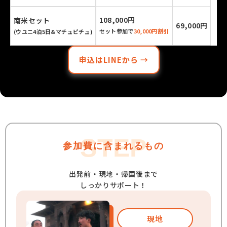
108,000円
南米セット
69,000円
セット参加で
30,000円割引
(ウユニ4泊5日&マチュピチュ)
申込はLINEから →
STEP
参加費に含まれるもの
出発前・現地・帰国後まで
しっかりサポート！
現地