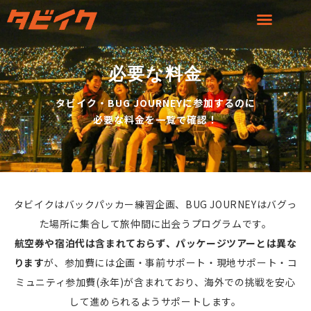
必要な料金
タビイク・BUG JOURNEYに参加するのに
必要な料金を一覧で確認！
タビイクはバックパッカー練習企画、BUG JOURNEYはバグっ
た場所に集合して旅仲間に出会うプログラムです。
航空券や宿泊代は含まれておらず、パッケージツアーとは異な
ります
が、参加費には企画・事前サポート・現地サポート・コ
ミュニティ参加費(永年)が含まれており、海外での挑戦を安心
して進められるようサポートします。