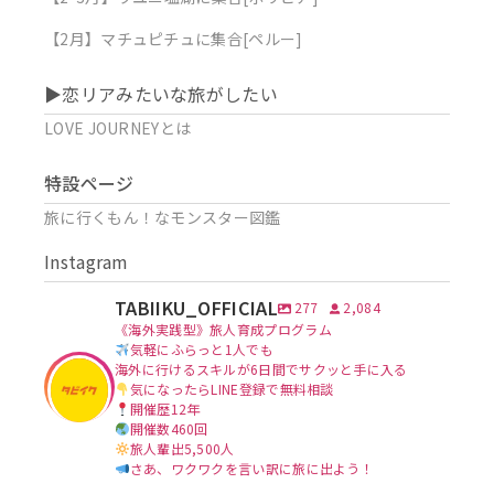
【2月】マチュピチュに集合[ペルー]
▶︎恋リアみたいな旅がしたい
LOVE JOURNEYとは
特設ページ
旅に行くもん！なモンスター図鑑
Instagram
TABIIKU_OFFICIAL
277
2,084
《海外実践型》旅人育成プログラム
気軽にふらっと1人でも
海外に行けるスキルが6日間でサクッと手に入る
気になったらLINE登録で無料相談
開催歴12年
開催数460回
旅人輩出5,500人
さあ、ワクワクを言い訳に旅に出よう！