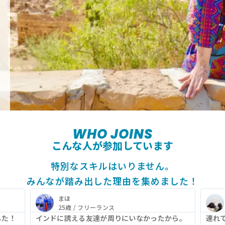
、
WHO JOINS
こんな人が参加しています
特別なスキルはいりません。
みんなが踏み出した理由を集めました！
まほ
25歳 / フリーランス
した！
インドに誘える友達が周りにいなかったから。
連れ