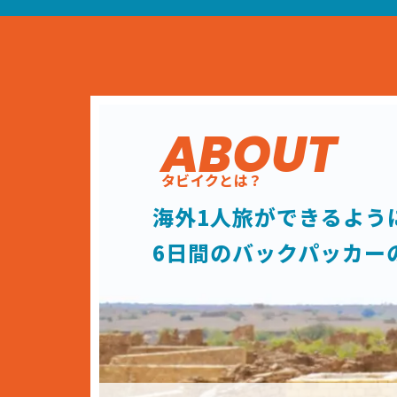
ABOUT
タビイクとは？
海外1人旅が
できるよう
6日間の
バックパッカー