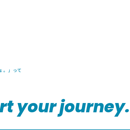
ょ。」って
rt your journey.