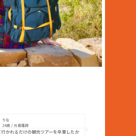
りな
たくみ
24歳 / 元看護師
21歳 / 大学4年生
て行かれるだけの観光ツアーを卒業したか
社会人になる前に、何