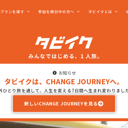
旅プランを探す
参加を検討中の方へ
タビイクとは
お知らせ
タビイクは、CHANGE JOURNEYへ。
外ひとり旅を通して、人生を変える7日間へ生まれ変わりまし
新しいCHANGE JOURNEYを見る