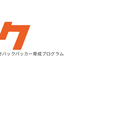
旅プランを探す
参加を検討中の方へ
タビイクとは
けバックパッカー育成プログラム